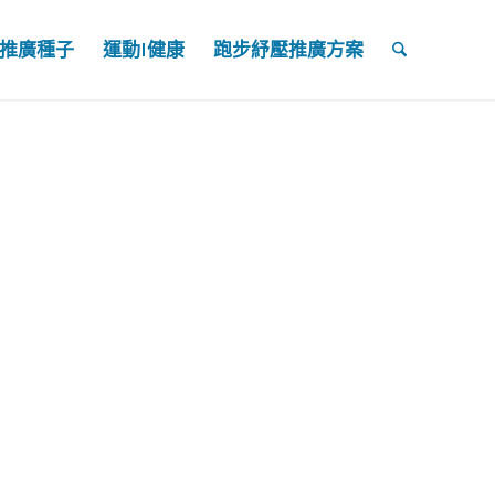
0推廣種子
運動I健康
跑步紓壓推廣方案