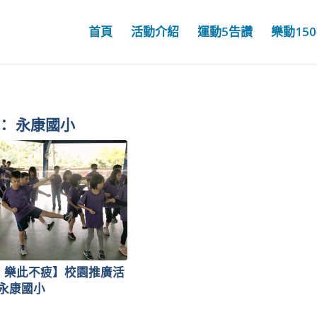
首頁
活動介紹
運動5告讚
樂動15
：
永康國小
0，樂此不疲】校園推廣活
永康國小